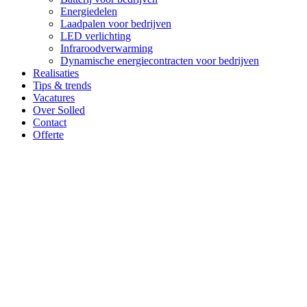
Energiedelen
Laadpalen voor bedrijven
LED verlichting
Infraroodverwarming
Dynamische energiecontracten voor bedrijven
Realisaties
Tips & trends
Vacatures
Over Solled
Contact
Offerte