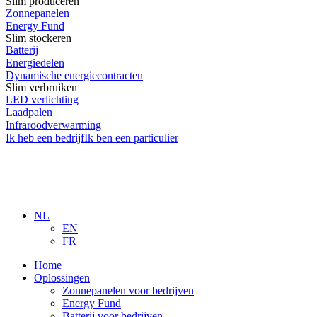
Slim produceren
Zonnepanelen
Energy Fund
Slim stockeren
Batterij
Energiedelen
Dynamische energiecontracten
Slim verbruiken
LED verlichting
Laadpalen
Infraroodverwarming
Ik heb een bedrijf
Ik ben een particulier
NL
EN
FR
Home
Oplossingen
Zonnepanelen voor bedrijven
Energy Fund
Batterij voor bedrijven